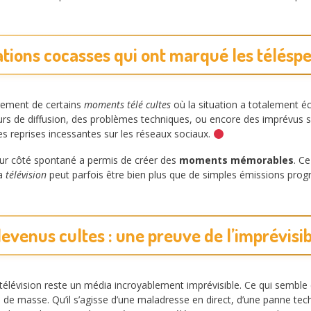
ations cocasses qui ont marqué les télésp
èrement de certains
moments télé cultes
où la situation a totalement é
eurs de diffusion, des problèmes techniques, ou encore des imprévus 
es reprises incessantes sur les réseaux sociaux.
leur côté spontané a permis de créer des
moments mémorables
. Ce
la
télévision
peut parfois être bien plus que de simples émissions pro
venus cultes : une preuve de l’imprévisibil
télévision reste un média incroyablement imprévisible. Ce qui semble
 masse. Qu’il s’agisse d’une maladresse en direct, d’une panne tech