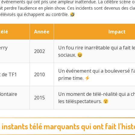
 événements qui ont pris une ampleur inattendue. La célèbre scène o
t perdre l’audience en plein show. Ces incidents sont devenus des class
télévisés qui échappent au contrôle.
élé
Année
Impact
erry
Un fou rire inarrêtable qui a fait 
2002
sociaux.
Un événement qui a bouleversé l’
t de TF1
2010
prime time.
lontaire
Un moment de télé-réalité qui a 
2015
les téléspectateurs.
 instants télé marquants qui ont fait l’hist