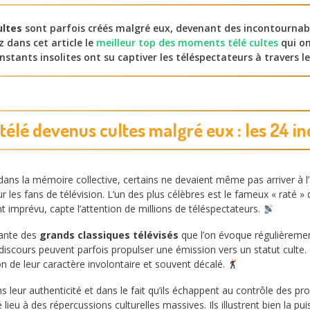
ltes
sont parfois créés malgré eux, devenant des incontournab
 dans cet article le
meilleur top des moments télé cultes
qui on
 instants insolites ont su captiver les téléspectateurs à travers 
élé devenus cultes malgré eux : les 24 i
dans la mémoire collective, certains ne devaient même pas arriver à l’
les fans de télévision. L’un des plus célèbres est le fameux « raté » d
imprévu, capte l’attention de millions de téléspectateurs.
rante des
grands classiques télévisés
que l’on évoque régulièrement
discours peuvent parfois propulser une émission vers un statut culte.
n de leur caractère involontaire et souvent décalé.
s leur authenticité et dans le fait qu’ils échappent au contrôle des 
ieu à des répercussions culturelles massives. Ils illustrent bien la pu