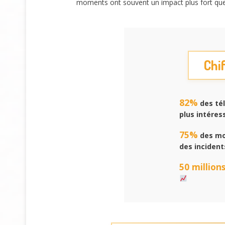
moments ont souvent un impact plus fort qu
Chi
82%
des tél
plus intére
75%
des mo
des incident
50 million