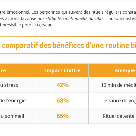
être émotionnel. Les personnes qui suivent des rituels réguliers const
ces actions favorise
une stabilité émotionnelle durable
. Tousoptimiste
 prévisible pour le cerveau.
 comparatif des bénéfices d’une routine b
ice
Impact Chiffré
Exemple 
42%
u stress
10 min de médi
68%
e l’énergie
Séance de yo
65%
du sommeil
Rituel détente