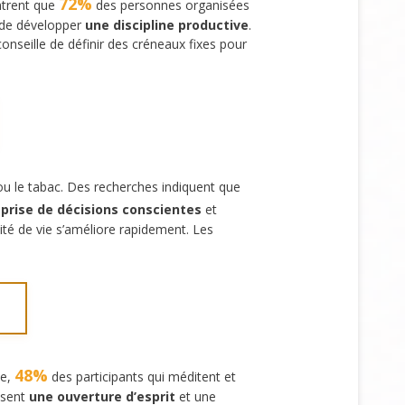
72%
ontrent que
des personnes organisées
t de développer
une discipline productive
.
onseille de définir des créneaux fixes pour
u le tabac. Des recherches indiquent que
 prise de décisions conscientes
et
lité de vie s’améliore rapidement. Les
48%
ie,
des participants qui méditent et
isent
une ouverture d’esprit
et une