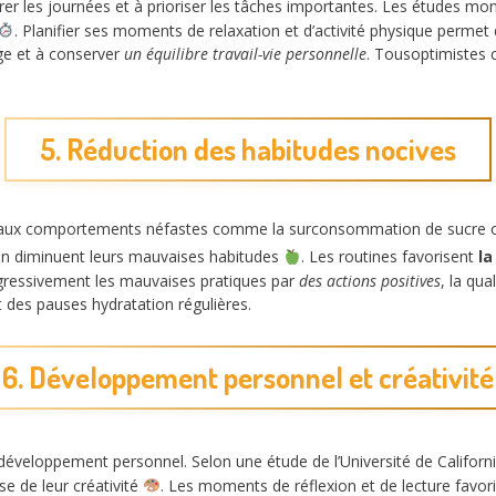
urer les journées et à prioriser les tâches importantes. Les études m
. Planifier ses moments de relaxation et d’activité physique perme
age et à conserver
un équilibre travail-vie personnelle
. Tousoptimistes c
5. Réduction des habitudes nocives
urs aux comportements néfastes comme la surconsommation de sucre o
dien diminuent leurs mauvaises habitudes
. Les routines favorisent
la
rogressivement les mauvaises pratiques par
des actions positives
, la qua
des pauses hydratation régulières.
6. Développement personnel et créativité
le développement personnel. Selon une étude de l’Université de Californ
se de leur créativité
. Les moments de réflexion et de lecture favor