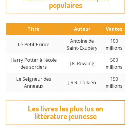
populaires
Titre
Auteur
Ventes
Antoine de
100
Le Petit Prince
Saint-Exupéry
millions
Harry Potter à l’école
500
J.K. Rowling
des sorciers
millions
Le Seigneur des
150
J.R.R. Tolkien
Anneaux
millions
Les livres les plus lus en
littérature jeunesse