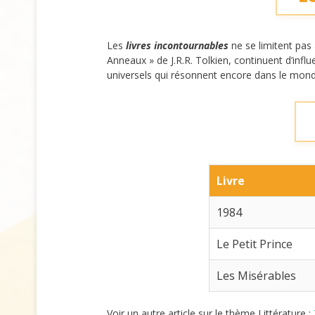
Les
livres incontournables
ne se limitent pa
Anneaux » de J.R.R. Tolkien, continuent d’inf
universels qui résonnent encore dans le mon
Livre
1984
Le Petit Prince
Les Misérables
Voir un autre article sur le thème Littérature :