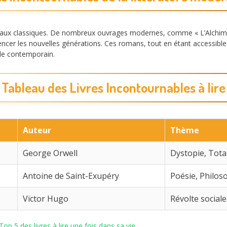
s aux classiques. De nombreux ouvrages modernes, comme « L’Alchimi
luencer les nouvelles générations. Ces romans, tout en étant accessib
de contemporain.
Tableau des Livres Incontournables à lire
Auteur
Thème
George Orwell
Dystopie, Tota
Antoine de Saint-Exupéry
Poésie, Philos
Victor Hugo
Révolte sociale
Top 5 des livres à lire une fois dans sa vie