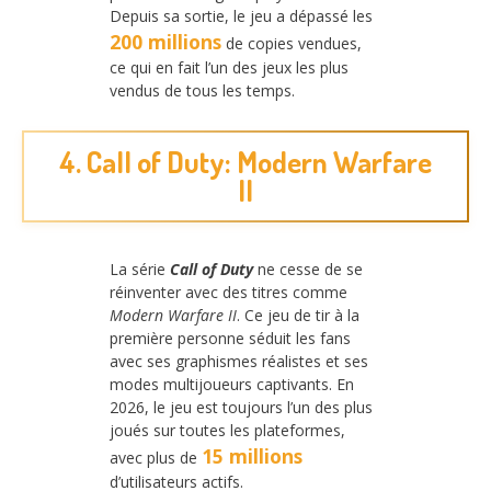
Depuis sa sortie, le jeu a dépassé les
200 millions
de copies vendues,
ce qui en fait l’un des jeux les plus
vendus de tous les temps.
4. Call of Duty: Modern Warfare
II
La série
Call of Duty
ne cesse de se
réinventer avec des titres comme
Modern Warfare II
. Ce jeu de tir à la
première personne séduit les fans
avec ses graphismes réalistes et ses
modes multijoueurs captivants. En
2026, le jeu est toujours l’un des plus
joués sur toutes les plateformes,
15 millions
avec plus de
d’utilisateurs actifs.