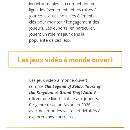
incontournables. La compétition en
ligne, les événements et les mises à
jour constantes sont des éléments
clés pour maintenir l’engagement des
joueurs. Les eSports, en particulier,
jouent un rôle majeur dans la
popularité de ces jeux.
Les jeux vidéo à monde ouvert
Les jeux vidéo à monde ouvert,
comme
The Legend of Zelda: Tears of
the Kingdom
et
Grand Theft Auto V
offrent une liberté totale aux joueurs.
Ce genre reste un favori en 2026,
avec des mondes vastes et détaillés à
explorer sans contraintes.