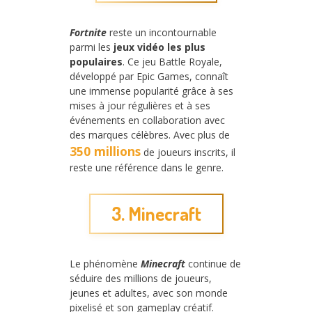
Fortnite
reste un incontournable
parmi les
jeux vidéo les plus
populaires
. Ce jeu Battle Royale,
développé par Epic Games, connaît
une immense popularité grâce à ses
mises à jour régulières et à ses
événements en collaboration avec
des marques célèbres. Avec plus de
350 millions
de joueurs inscrits, il
reste une référence dans le genre.
3. Minecraft
Le phénomène
Minecraft
continue de
séduire des millions de joueurs,
jeunes et adultes, avec son monde
pixelisé et son gameplay créatif.