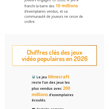
10 millions
franchi la barre des
d’exemplaires vendus, et sa
communauté de joueurs ne cesse de
croître.
Chiffres clés des jeux
vidéo populaires en 2026
Minecraft
Le jeu
reste l’un des jeux les
200
plus vendus avec
millions
d’exemplaires
écoulés.