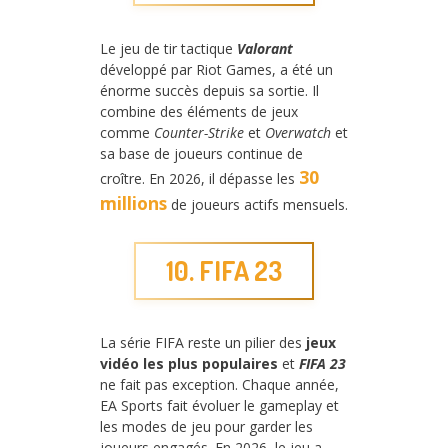
Le jeu de tir tactique
Valorant
développé par Riot Games, a été un
énorme succès depuis sa sortie. Il
combine des éléments de jeux
comme
Counter-Strike
et
Overwatch
et
sa base de joueurs continue de
30
croître. En 2026, il dépasse les
millions
de joueurs actifs mensuels.
10. FIFA 23
La série FIFA reste un pilier des
jeux
vidéo les plus populaires
et
FIFA 23
ne fait pas exception. Chaque année,
EA Sports fait évoluer le gameplay et
les modes de jeu pour garder les
joueurs engagés. En 2026, le jeu a