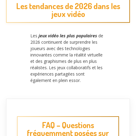
Les tendances de 2026 dans les
jeux vidéo
Les
jeux vidéo les plus populaires
de
2026 continuent de surprendre les
joueurs avec des technologies
innovantes comme la réalité virtuelle
et des graphismes de plus en plus
réalistes. Les jeux collaboratifs et les
expériences partagées sont
également en plein essor.
FAQ – Questions
fréquemment posées sur