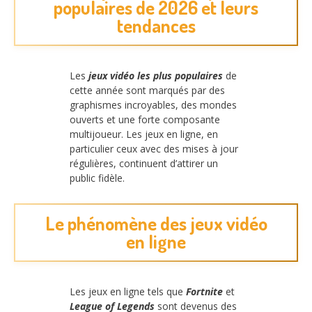
populaires de 2026 et leurs
tendances
Les
jeux vidéo les plus populaires
de
cette année sont marqués par des
graphismes incroyables, des mondes
ouverts et une forte composante
multijoueur. Les jeux en ligne, en
particulier ceux avec des mises à jour
régulières, continuent d’attirer un
public fidèle.
Le phénomène des jeux vidéo
en ligne
Les jeux en ligne tels que
Fortnite
et
League of Legends
sont devenus des