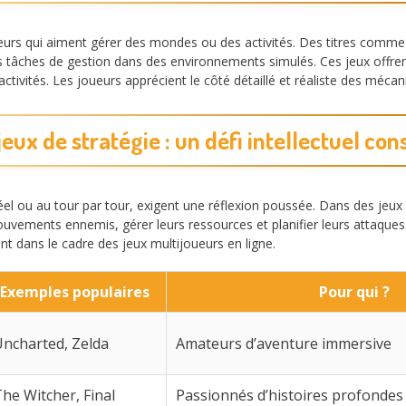
oueurs qui aiment gérer des mondes ou des activités. Des titres comm
s tâches de gestion dans des environnements simulés. Ces jeux offr
activités. Les joueurs apprécient le côté détaillé et réaliste des méca
jeux de stratégie : un défi intellectuel con
 réel ou au tour par tour, exigent une réflexion poussée. Dans des j
ouvements ennemis, gérer leurs ressources et planifier leurs attaques.
nt dans le cadre des jeux multijoueurs en ligne.
Exemples populaires
Pour qui ?
ncharted, Zelda
Amateurs d’aventure immersive
he Witcher, Final
Passionnés d’histoires profondes 