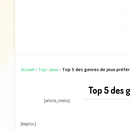
Accueil
›
Top
›
Jeux
›
Top 5 des genres de jeux préfé
Top 5 des 
[article_meta]
[lwptoc]