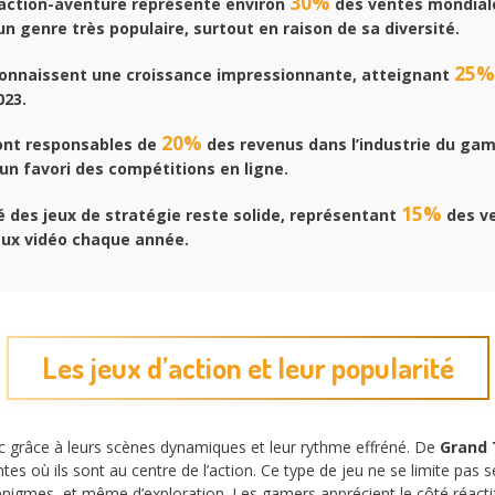
30%
action-aventure représente environ
des ventes mondiale
 un genre très populaire, surtout en raison de sa diversité.
25%
onnaissent une croissance impressionnante, atteignant
023.
20%
ont responsables de
des revenus dans l’industrie du gam
un favori des compétitions en ligne.
15%
 des jeux de stratégie reste solide, représentant
des v
eux vidéo chaque année.
Les jeux d’action et leur popularité
lic grâce à leurs scènes dynamiques et leur rythme effréné. De
Grand 
tes où ils sont au centre de l’action. Ce type de jeu ne se limite pa
nigmes, et même d’exploration. Les gamers apprécient le côté réactif 