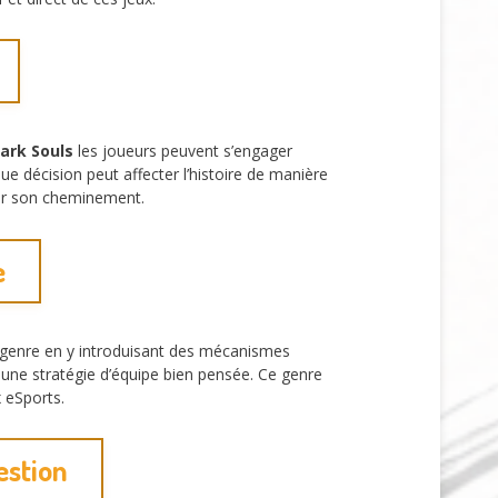
ark Souls
les joueurs peuvent s’engager
 décision peut affecter l’histoire de manière
isir son cheminement.
e
 genre en y introduisant des mécanismes
t une stratégie d’équipe bien pensée. Ce genre
x eSports.
estion