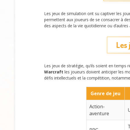
Les jeux de simulation ont su captiver les j
permettent aux joueurs de se consacrer à de
des aspects de la vie quotidienne ou d’autres 
Les 
Les jeux de stratégie, qu’ils soient en temps
Warcraft
les joueurs doivent anticiper les m
défis intellectuels et la compétition, notamme
Genre de jeu
Action-
U
aventure
T
RPG