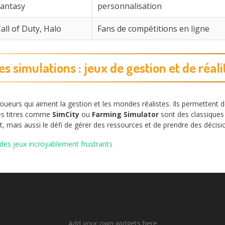
Fantasy
personnalisation
all of Duty, Halo
Fans de compétitions en ligne
es simulations : jeux de gestion et de réali
joueurs qui aiment la gestion et les mondes réalistes. Ils permettent 
. Des titres comme
SimCity
ou
Farming Simulator
sont des classiques
ant, mais aussi le défi de gérer des ressources et de prendre des décis
des jeux incroyablement frustrants
Add your own widgets here