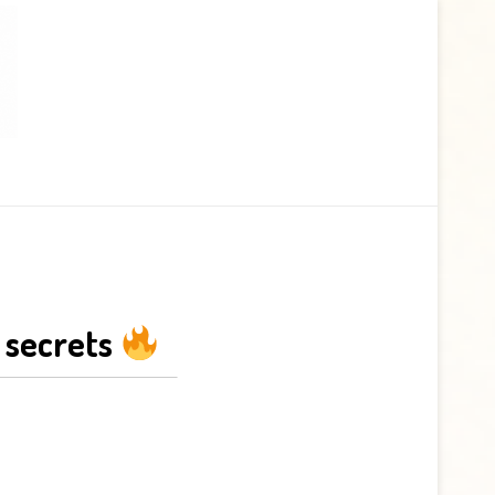
s secrets