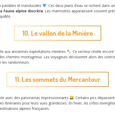
 paisibles et translucides
. Ces deux plans d’eau se nichent dans u
la faune alpine discrète
. Les marmottes apparaissent souvent près d
illité.
10. Le vallon de la Minière
liée aux anciennes exploitations minières
. Ce secteur révèle encore 
ur des chemins montagneux. Les voyageurs découvrent alors
des contra
ue les randonneurs.
11. Les sommets du Mercantour
llée avec des panoramas impressionnants
. Certains pics dépassen
s itinéraires pour leurs vues grandioses. En hiver,
les crêtes enneigée
destinations alpines françaises.