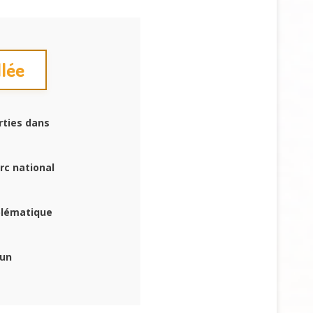
llée
rties dans
rc national
blématique
 un