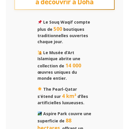
à découvrir à Doha
Le Souq Waqif compte
500
plus de
boutiques
traditionnelles ouvertes
chaque jour.
Le Musée d’Art
Islamique abrite une
14 000
collection de
œuvres uniques du
monde entier.
The Pearl-Qatar
4 km²
s’étend sur
d’îles
artificielles luxueuses.
Aspire Park couvre une
88
superficie de
hectares
, offrant un