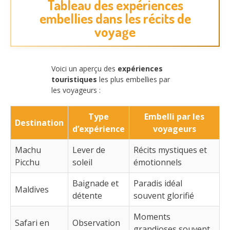
Tableau des expériences
embellies dans les récits de
voyage
Voici un aperçu des
expériences
touristiques
les plus embellies par
les voyageurs :
Type
Embelli par les
Destination
d’expérience
voyageurs
Machu
Lever de
Récits mystiques et
Picchu
soleil
émotionnels
Baignade et
Paradis idéal
Maldives
détente
souvent glorifié
Moments
Safari en
Observation
grandioses souvent