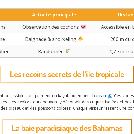
Activité principale
Distan
ons
Observation des cochons
Accessible en 
ine
Baignade & snorkeling
200 m du q
ôtier
Randonnée
1,2 km le l
Les recoins secrets de l’île tropicale
stent accessibles uniquement en kayak ou en petit bateau.
Ces zones 
ules. Les explorateurs peuvent y découvrir des criques isolées et de
 des oiseaux et des poissons colorés. Chaque visiteur ressent une co
La baie paradisiaque des Bahamas