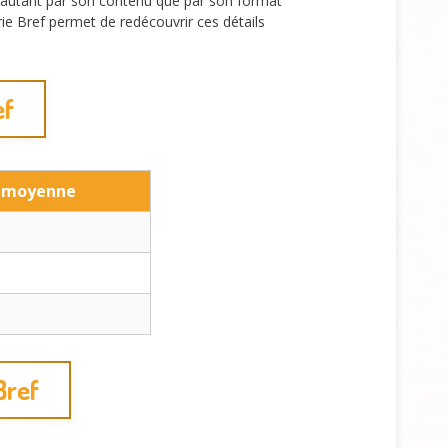
uit autant par son contenu que par son format
ie Bref permet de redécouvrir ces détails
ef
 moyenne
Bref