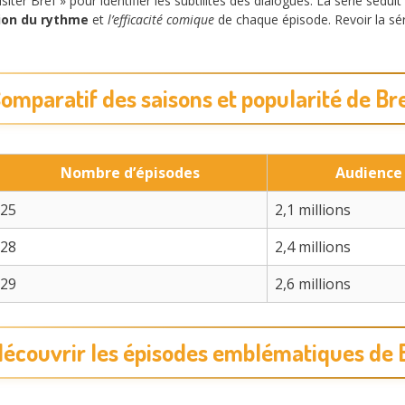
siter Bref » pour identifier les subtilités des dialogues. La série séd
sion du rythme
et
l’efficacité comique
de chaque épisode. Revoir la sér
omparatif des saisons et popularité de Br
Nombre d’épisodes
Audience
25
2,1 millions
28
2,4 millions
29
2,6 millions
écouvrir les épisodes emblématiques de 