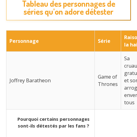
Tableau des personnages de
séries qu’on adore détester
Rais
Personnage
Série
la ha
Sa
cruau
gratu
Game of
Joffrey Baratheon
et so
Thrones
arro
enve
tous
Pourquoi certains personnages
sont-ils détestés par les fans ?