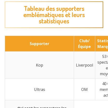
Tableau des supporters
emblématiques et leurs
statistiques
Club/
Stati
Supporter
Équipe
Marq
53
spect
Kop
Liverpool
moy
40
Ultras
OM
mem
ac
Qui sont les supporters les