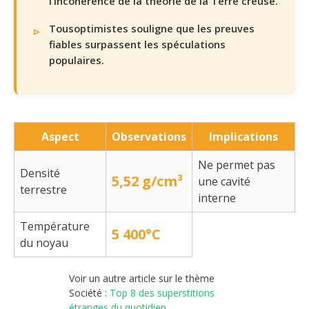
l’incohérence de la théorie de la Terre creuse.
Tousoptimistes souligne que les preuves
fiables surpassent les spéculations
populaires.
Aspect
Observations
Implications
Ne permet pas
Densité
5,52 g/cm³
une cavité
terrestre
interne
Température
5 400°C
du noyau
Voir un autre article sur le thème
Société :
Top 8 des superstitions
étranges du quotidien