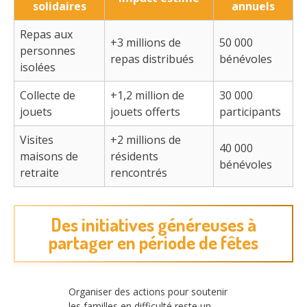
solidaires
annuels
Repas aux
+3 millions de
50 000
personnes
repas distribués
bénévoles
isolées
Collecte de
+1,2 million de
30 000
jouets
jouets offerts
participants
Visites
+2 millions de
40 000
maisons de
résidents
bénévoles
retraite
rencontrés
Des initiatives généreuses à
partager en période de fêtes
Organiser des actions pour soutenir
les familles en difficulté reste un