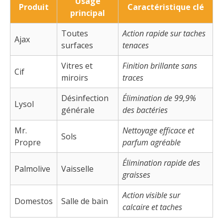
Usage
Produit
Caractéristique clé
principal
Toutes
Action rapide sur taches
Ajax
surfaces
tenaces
Vitres et
Finition brillante sans
Cif
miroirs
traces
Désinfection
Élimination de 99,9%
Lysol
générale
des bactéries
Mr.
Nettoyage efficace et
Sols
Propre
parfum agréable
Élimination rapide des
Palmolive
Vaisselle
graisses
Action visible sur
Domestos
Salle de bain
calcaire et taches