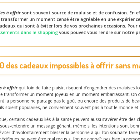
s à offrir
sont souvent source de malaise et de confusion. En eff
transformer un moment censé être agréable en une expérience
cadeaux qui sont à éviter lors de vos prochaines occasions. Pour 
lassements dans le shopping
vous pouvez vous rendre sur notre p
0 des cadeaux impossibles à offrir sans m
 à offrir
qui, loin de faire plaisir, risquent d’engendrer des malaises lo
r de transformer un moment joyeux en un moment embarrassant. On c
nt la personne ne partage pas le goût ou encore des produits de be
’ils soient populaires, ne conviennent souvent pas à tout le monde et 
que, certains cadeaux liés à la santé peuvent aussi s’avérer être des c
 sous-entendre un message gênant, même si les intentions sont bonnes
viter d’involontairement blesser la personne à qui l’on souhaite faire pl
écifiques peuvent être mal reçus si l’on ne connaît pas bien la person