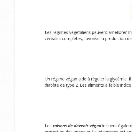
Les régimes végétaliens peuvent améliorer l’
céréales complètes, favorise la production 
Un régime végan aide à réguler la glycémie. I
diabète de type 2. Les aliments à faible indi
Les
raisons de devenir végan
incluent égalem
protection des animaux. Le véganisme est sou