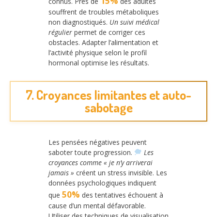
15%
connus. Près de
des adultes
souffrent de troubles métaboliques
non diagnostiqués.
Un suivi médical
régulier
permet de corriger ces
obstacles. Adapter l’alimentation et
l’activité physique selon le profil
hormonal optimise les résultats.
7. Croyances limitantes et auto-
sabotage
Les pensées négatives peuvent
saboter toute progression.
Les
croyances comme « je n’y arriverai
jamais »
créent un stress invisible. Les
données psychologiques indiquent
50%
que
des tentatives échouent à
cause d’un mental défavorable.
Utiliser des techniques de visualisation