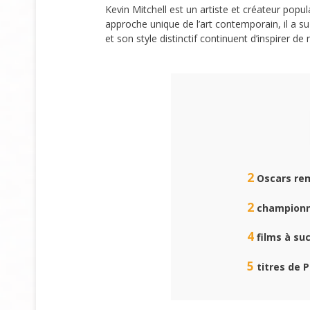
Kevin Mitchell est un artiste et créateur po
approche unique de l’art contemporain, il a 
et son style distinctif continuent d’inspirer d
2
Oscars rem
2
championn
4
films à suc
5
titres de 