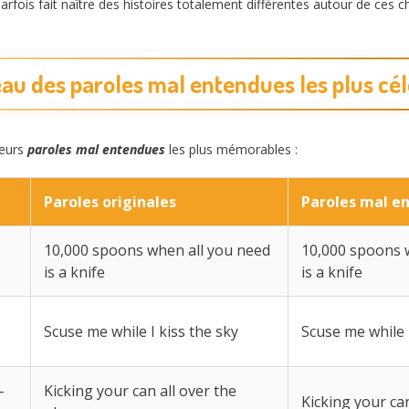
arfois fait naître des histoires totalement différentes autour de ces
au des paroles mal entendues les plus cé
leurs
paroles mal entendues
les plus mémorables :
Paroles originales
Paroles mal e
10,000 spoons when all you need
10,000 spoons 
is a knife
is a knife
Scuse me while I kiss the sky
Scuse me while I
–
Kicking your can all over the
Kicking your can