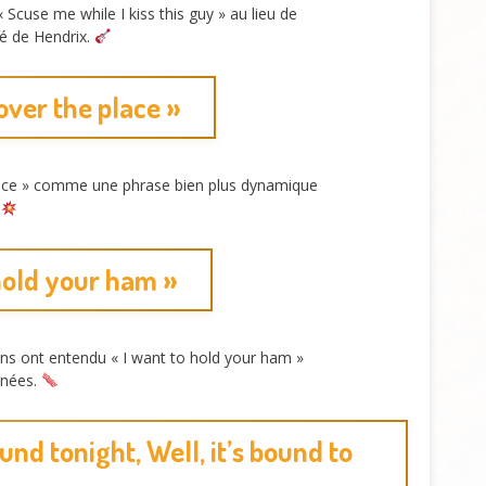
cuse me while I kiss this guy » au lieu de
té de Hendrix.
over the place »
place » comme une phrase bien plus dynamique
 hold your ham »
ns ont entendu « I want to hold your ham »
nnées.
nd tonight, Well, it’s bound to