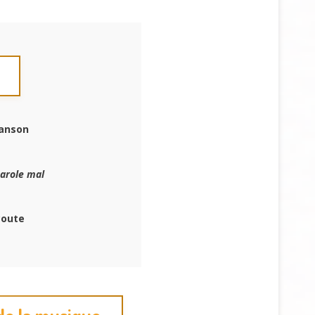
hanson
arole mal
coute