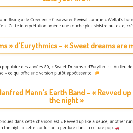
on Rising » de Creedence Clearwater Revival comme « Well, it’s bound 
life ». Cette interprétation amène une touche plus sinistre au texte, 
ms » d’Eurythmics – « Sweet dreams are 
on populaire des années 80, « Sweet Dreams » d’Eurythmics. Au lieu de
» ce qui offre une version plutôt appétissante !
 Manfred Mann’s Earth Band – « Revved up 
the night »
ondues dans cette chanson est « Revved up like a deuce, another runne
in the night » cette confusion a perduré dans la culture pop.