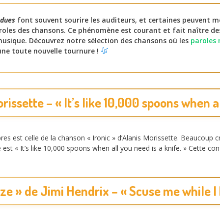
ndues
font souvent sourire les auditeurs, et certaines peuvent 
aroles des chansons. Ce phénomène est courant et fait naître 
 musique. Découvrez notre sélection des chansons où les
paroles
une toute nouvelle tournure !
Morissette – « It’s like 10,000 spoons when a
bres est celle de la chanson « Ironic » d’Alanis Morissette. Beaucoup 
ne est « It’s like 10,000 spoons when all you need is a knife. » Cette co
ze » de Jimi Hendrix – « Scuse me while I 