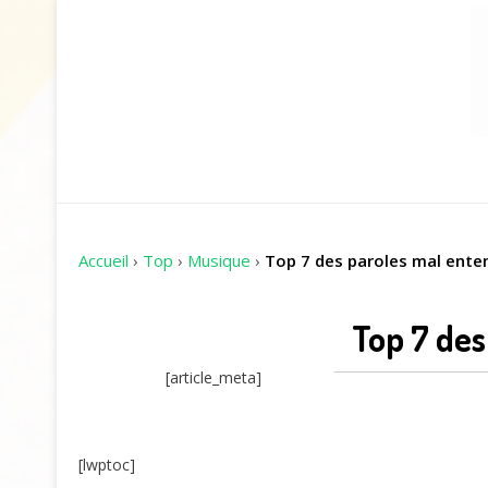
Accueil
›
Top
›
Musique
›
Top 7 des paroles mal enten
Top 7 des
[article_meta]
[lwptoc]