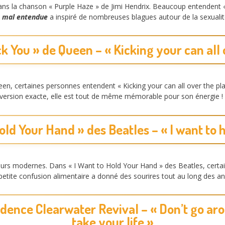
s la chanson « Purple Haze » de Jimi Hendrix. Beaucoup entendent « S
e mal entendue
a inspiré de nombreuses blagues autour de la sexuali
ck You » de Queen – « Kicking your can all 
een, certaines personnes entendent « Kicking your can all over the 
 la version exacte, elle est tout de même mémorable pour son énergie !
Hold Your Hand » des Beatles – « I want to
urs modernes. Dans « I Want to Hold Your Hand » des Beatles, certai
e petite confusion alimentaire a donné des sourires tout au long des a
dence Clearwater Revival – « Don’t go arou
take your life »