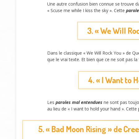
Une autre confusion bien connue se trouve dan
« Scuse me while I kiss the sky ». Cette
parol
3. « We Will Ro
Dans le classique « We Will Rock You » de Qu
que le vrai texte. Et bien que ce ne soit pas
4. « I Want to 
Les
paroles mal entendues
ne sont pas toujo
au lieu de « I want to hold your hand ». Cett
5. « Bad Moon Rising » de Cree