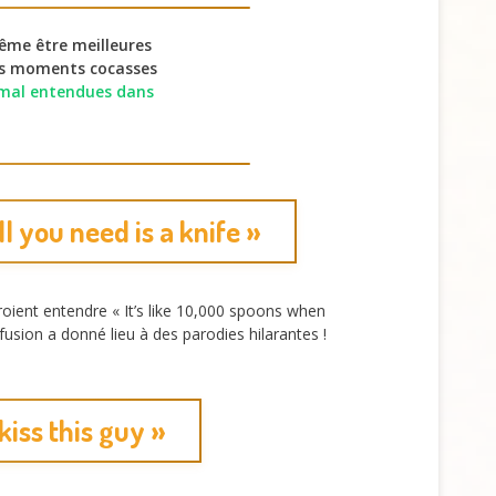
même être meilleures
des moments cocasses
 mal entendues dans
ll you need is a knife »
croient entendre « It’s like 10,000 spoons when
nfusion a donné lieu à des parodies hilarantes !
kiss this guy »