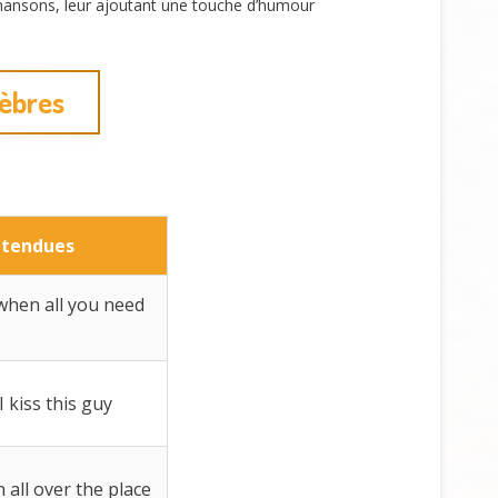
 chansons, leur ajoutant une touche d’humour
lèbres
ntendues
when all you need
 kiss this guy
 all over the place