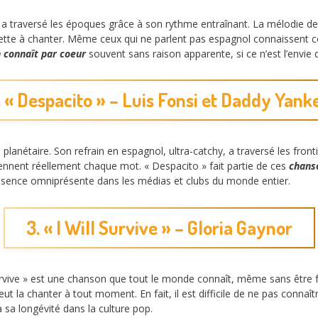
 traversé les époques grâce à son rythme entraînant. La mélodie de « 
te à chanter. Même ceux qui ne parlent pas espagnol connaissent cet
 connaît par coeur
souvent sans raison apparente, si ce n’est l’envie d
. « Despacito » – Luis Fonsi et Daddy Yank
planétaire. Son refrain en espagnol, ultra-catchy, a traversé les front
ennent réellement chaque mot. « Despacito » fait partie de ces
chans
ésence omniprésente dans les médias et clubs du monde entier.
3. « I Will Survive » – Gloria Gaynor
 Survive » est une chanson que tout le monde connaît, même sans être 
 la chanter à tout moment. En fait, il est difficile de ne pas connaître
 sa longévité dans la culture pop.