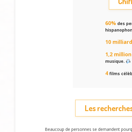
Chif
60%
des pe
hispanopho
10 milliar
1,2 million
musique.
4
films célè
Les recherches
Beaucoup de personnes se demandent pourquoi