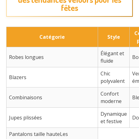
fêtes
C
Catégorie
Style
Élégant et
Robes longues
Bo
fluide
Chic
Ve
Blazers
polyvalent
ém
Confort
Combinaisons
Bl
moderne
Dynamique
Jupes plissées
Do
et festive
Pantalons taille haute
Les