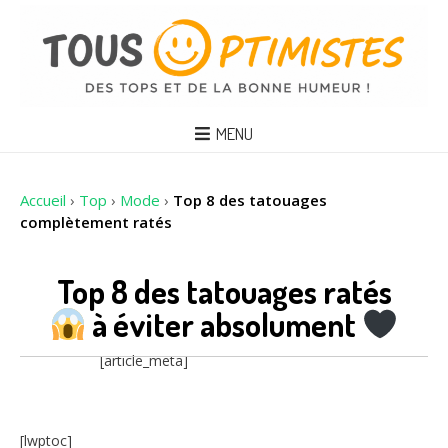
MENU
Accueil
›
Top
›
Mode
›
Top 8 des tatouages
complètement ratés
Top 8 des tatouages ratés
à éviter absolument
[article_meta]
[lwptoc]