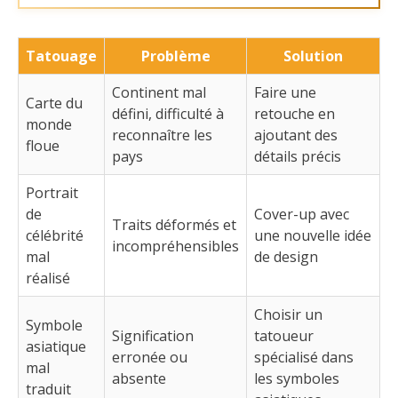
Tatouage
Problème
Solution
Continent mal
Faire une
Carte du
défini, difficulté à
retouche en
monde
reconnaître les
ajoutant des
floue
pays
détails précis
Portrait
de
Cover-up avec
Traits déformés et
célébrité
une nouvelle idée
incompréhensibles
mal
de design
réalisé
Choisir un
Symbole
Signification
tatoueur
asiatique
erronée ou
spécialisé dans
mal
absente
les symboles
traduit