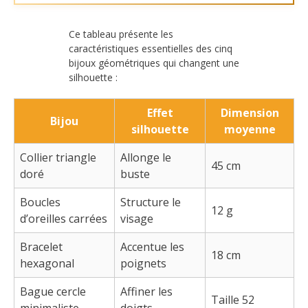
Ce tableau présente les
caractéristiques essentielles des cinq
bijoux géométriques qui changent une
silhouette :
Effet
Dimension
Bijou
silhouette
moyenne
Collier triangle
Allonge le
45 cm
doré
buste
Boucles
Structure le
12 g
d’oreilles carrées
visage
Bracelet
Accentue les
18 cm
hexagonal
poignets
Bague cercle
Affiner les
Taille 52