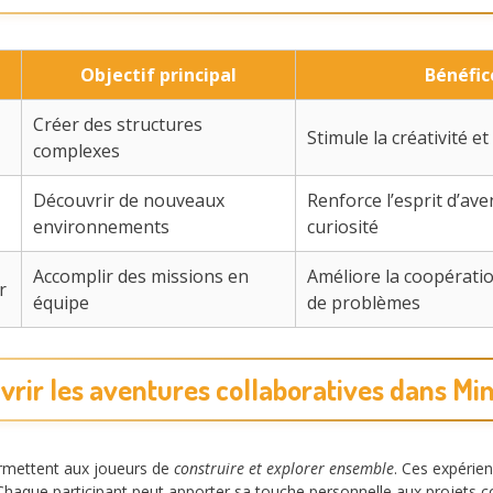
Objectif principal
Bénéfic
Créer des structures
Stimule la créativité et
complexes
Découvrir de nouveaux
Renforce l’esprit d’ave
environnements
curiosité
Accomplir des missions en
Améliore la coopératio
r
équipe
de problèmes
rir les aventures collaboratives dans Mi
rmettent aux joueurs de
construire et explorer ensemble
. Ces expérien
. Chaque participant peut apporter sa touche personnelle aux projets