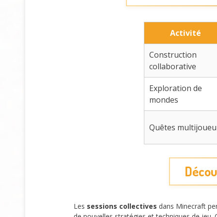
Activité
Construction
collaborative
Exploration de
mondes
Quêtes multijoueu
Découv
Les
sessions collectives
dans Minecraft pe
de nouvelles stratégies et techniques de jeu