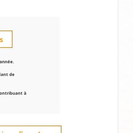
s
année.
lant de
ontribuant à