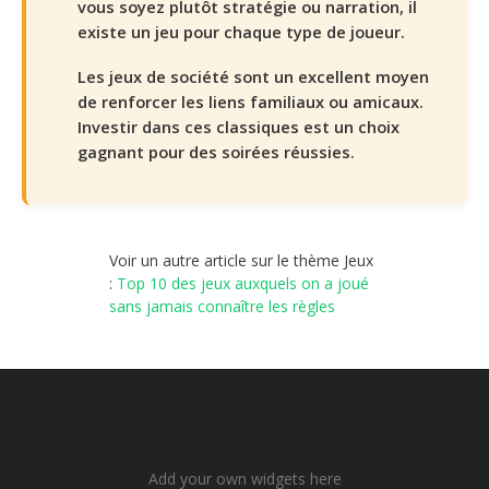
vous soyez plutôt stratégie ou narration, il
existe un jeu pour chaque type de joueur.
Les jeux de société sont un excellent moyen
de renforcer les liens familiaux ou amicaux.
Investir dans ces classiques est un choix
gagnant pour des soirées réussies.
Voir un autre article sur le thème Jeux
:
Top 10 des jeux auxquels on a joué
sans jamais connaître les règles
Add your own widgets here