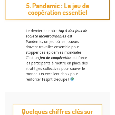
5. Pandemic : Le jeu de
coopération essentiel
Le dernier de notre
top 5 des jeux de
société incontournables
est
Pandemic, un jeu où les joueurs
doivent travailler ensemble pour
stopper des épidémies mondiales.
C’est un
jeu de coopération
qui force
les participants à mettre en place des
stratégies collectives pour sauver le
monde. Un excellent choix pour
renforcer l’esprit d’équipe !
Quelques chiffres clés sur