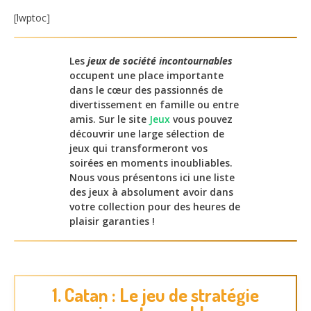
[lwptoc]
Les
jeux de société incontournables
occupent une place importante
dans le cœur des passionnés de
divertissement en famille ou entre
amis. Sur le site
Jeux
vous pouvez
découvrir une large sélection de
jeux qui transformeront vos
soirées en moments inoubliables.
Nous vous présentons ici une liste
des jeux à absolument avoir dans
votre collection pour des heures de
plaisir garanties !
1. Catan : Le jeu de stratégie