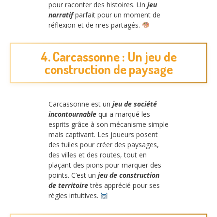
pour raconter des histoires. Un
jeu
narratif
parfait pour un moment de
réflexion et de rires partagés.
4. Carcassonne : Un jeu de
construction de paysage
Carcassonne est un
jeu de société
incontournable
qui a marqué les
esprits grâce à son mécanisme simple
mais captivant. Les joueurs posent
des tuiles pour créer des paysages,
des villes et des routes, tout en
plaçant des pions pour marquer des
points. C’est un
jeu de construction
de territoire
très apprécié pour ses
règles intuitives.