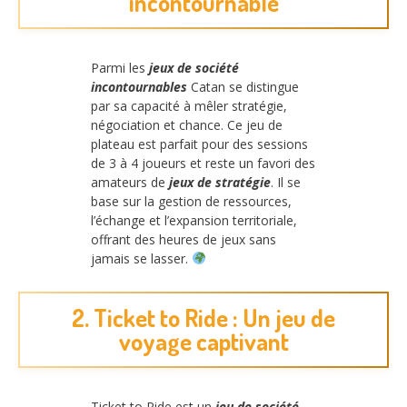
incontournable
Parmi les
jeux de société
incontournables
Catan se distingue
par sa capacité à mêler stratégie,
négociation et chance. Ce jeu de
plateau est parfait pour des sessions
de 3 à 4 joueurs et reste un favori des
amateurs de
jeux de stratégie
. Il se
base sur la gestion de ressources,
l’échange et l’expansion territoriale,
offrant des heures de jeux sans
jamais se lasser.
2. Ticket to Ride : Un jeu de
voyage captivant
Ticket to Ride est un
jeu de société