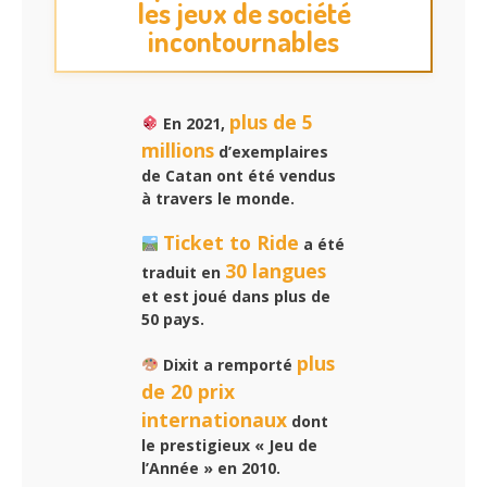
les jeux de société
incontournables
plus de 5
En 2021,
millions
d’exemplaires
de Catan ont été vendus
à travers le monde.
Ticket to Ride
a été
30 langues
traduit en
et est joué dans plus de
50 pays.
plus
Dixit a remporté
de 20 prix
internationaux
dont
le prestigieux « Jeu de
l’Année » en 2010.