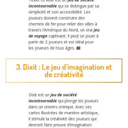
incontournable
qui se distingue par sa
simplicité et son accessibilité. Les
joueurs doivent construire des
chemins de fer pour relier des villes à
travers l’Amérique du Nord, un vrai
jeu
de voyage
captivant. Il peut se jouer à
partir de 2 joueurs et est idéal pour
les joueurs de tous âges.
3. Dixit : Le jeu d’imagination et
de créativité
Dixit est un
jeu de société
incontournable
qui plonge les joueurs
dans un univers onirique. Avec ses
cartes illustrées de manière artistique,
il stimule la créativité des joueurs qui
devront faire preuve d’imagination