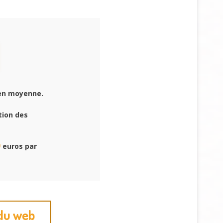
en moyenne.
tion des
0
euros par
 du web