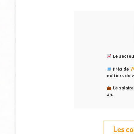
Le secteu
7
Près de
métiers du 
Le salair
an.
Les co