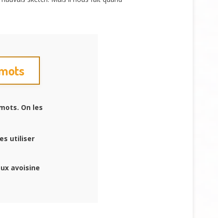
 mots
mots. On les
s utiliser
ux avoisine