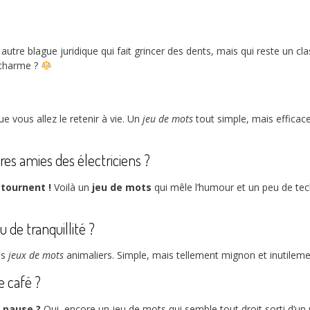
utre blague juridique qui fait grincer des dents, mais qui reste un cl
r charme ?
ue vous allez le retenir à vie. Un
jeu de mots
tout simple, mais efficace
res amies des électriciens ?
 tournent !
Voilà un
jeu de mots
qui mêle l’humour et un peu de tech
u de tranquillité ?
es
jeux de mots
animaliers. Simple, mais tellement mignon et inutileme
e café ?
 pause ?
Oui, encore un jeu de mots qui semble tout droit sorti d’un 