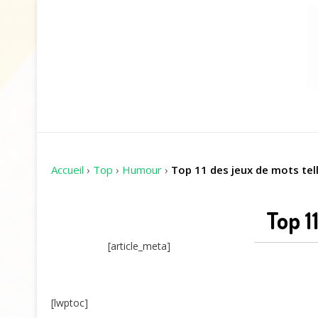
Accueil
›
Top
›
Humour
›
Top 11 des jeux de mots tel
Top 1
[article_meta]
[lwptoc]