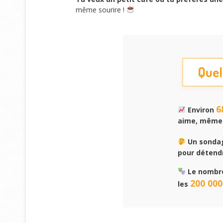
même sourire !
Quel
6
Environ
aime, même q
Un sondag
pour détend
Le nombre
200 000
les