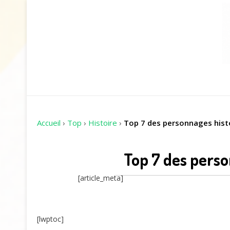
Accueil
›
Top
›
Histoire
›
Top 7 des personnages histor
Top 7 des person
[article_meta]
[lwptoc]