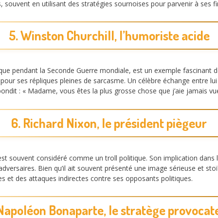
es, souvent en utilisant des stratégies sournoises pour parvenir à ses fi
5. Winston Churchill, l’humoriste acide
nique pendant la Seconde Guerre mondiale, est un exemple fascinant de 
pour ses répliques pleines de sarcasme. Un célèbre échange entre lui 
épondit : « Madame, vous êtes la plus grosse chose que j’aie jamais vue
6. Richard Nixon, le président piègeur
 est souvent considéré comme un troll politique. Son implication dan
 adversaires. Bien qu’il ait souvent présenté une image sérieuse et sto
es et des attaques indirectes contre ses opposants politiques.
 Napoléon Bonaparte, le stratège provocat