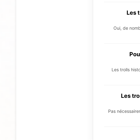
Les t
Oui, de nombr
Pour
Les trolls his
Les tro
Pas nécessaireme