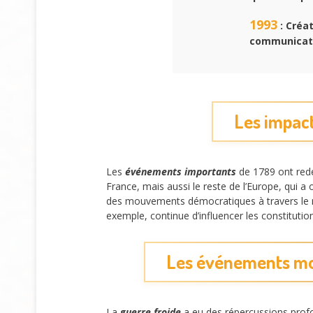
1993
: Créa
communicat
Les impact
Les
événements importants
de 1789 ont redé
France, mais aussi le reste de l’Europe, qui 
des mouvements démocratiques à travers le mo
exemple, continue d’influencer les constitut
Les événements mon
La
guerre froide
a eu des répercussions profon