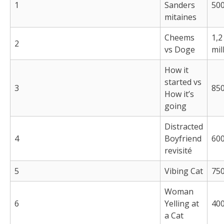
1
Sanders
500
mitaines
Cheems
1,2
2
vs Doge
mil
How it
started vs
3
850
How it’s
going
Distracted
4
Boyfriend
600
revisité
5
Vibing Cat
750
Woman
6
Yelling at
400
a Cat