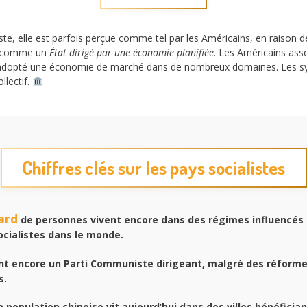
iste, elle est parfois perçue comme tel par les Américains, en raison 
ie comme un
État dirigé par une économie planifiée
. Les Américains ass
it adopté une économie de marché dans de nombreux domaines. Les s
llectif.
Chiffres clés sur les pays socialistes
iard
de personnes vivent encore dans des régimes influencés 
ocialistes dans le monde.
t encore un Parti Communiste dirigeant, malgré des réform
s.
a population chinoise vit aujourd’hui dans des villes bénéficia