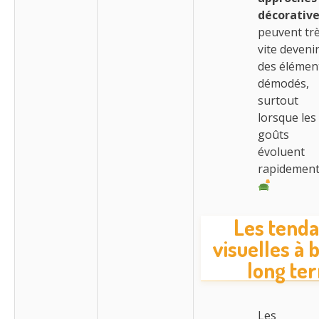
décorativ
peuvent tr
vite deveni
des élémen
démodés,
surtout
lorsque les
goûts
évoluent
rapidement
Les tend
visuelles à 
long te
Les