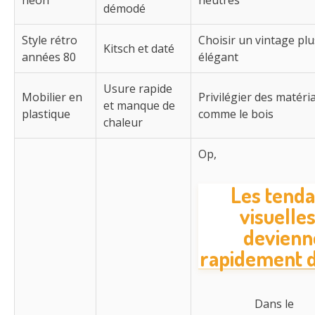
néon
neutres
démodé
Style rétro
Choisir un vintage plus
Kitsch et daté
années 80
élégant
Usure rapide
Mobilier en
Privilégier des matéri
et manque de
plastique
comme le bois
chaleur
Op,
Les tend
visuelles
devienn
rapidement 
Dans le