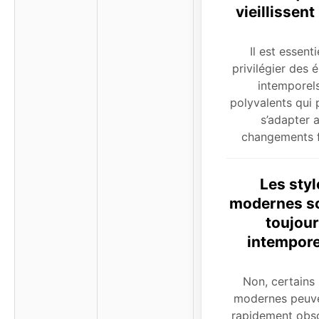
vieillissent
Il est essenti
privilégier des 
intemporels
polyvalents qui 
s’adapter 
changements f
Les styl
modernes so
toujou
intempore
Non, certains 
modernes peuve
rapidement obso