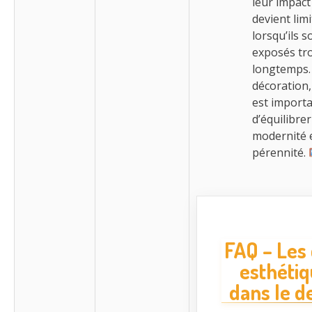
leur impact
devient limi
lorsqu’ils s
exposés tr
longtemps.
décoration, 
est import
d’équilibrer
modernité 
pérennité.
FAQ – Les 
esthéti
dans le d