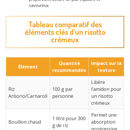
savoureux.
Tableau comparatif des
éléments clés d’un risotto
crémeux
Quantité
Impact sur la
Élément
recommandée
texture
Libère
Riz
100 g par
l’amidon pour
Arborio/Carnaroli
personne
un risotto
crémeux
Permet une
1 litre pour 300
Bouillon chaud
absorption
g de riz
progressive