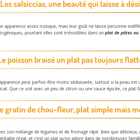
 Les salsiccias, une beauté qui laisse à dés
une apparence assez rustique, mais leur goût ne laisse personne indiffé
togéniques, pourtant elles sont irrésistibles dans un
plat de pâtes ou
 Le poisson braisé un plat pas toujours flat
apparence peut parfois être moins séduisante, surtout si la peau est un p
icat. Que ce soit avec un peu de citron ou une sauce épicée, ce plat f
Le gratin de chou-fleur, plat simple mais 
ec son mélange de légumes et de fromage râpé. Bien que délicieux, il 
éritable régal, et c’est un plat qu’on adore dans de nombreuses famil