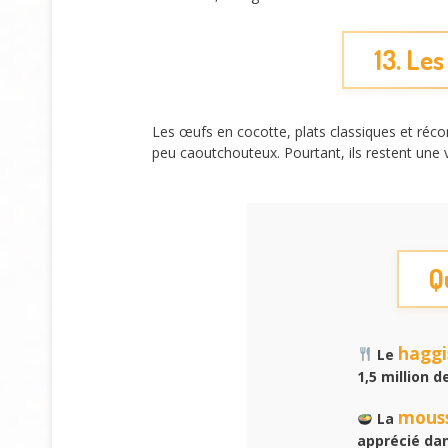
13. Le
Les œufs en cocotte, plats classiques et réc
peu caoutchouteux. Pourtant, ils restent une 
Q
haggi
Le
1,5 million 
mous
La
apprécié dan