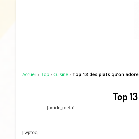
Accueil
›
Top
›
Cuisine
›
Top 13 des plats qu’on ador
Top 13
[article_meta]
[lwptoc]