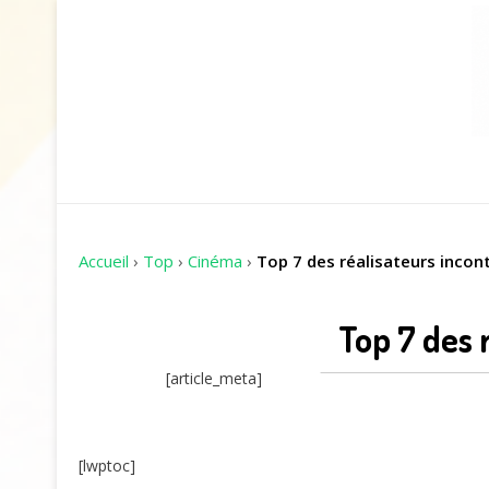
Accueil
›
Top
›
Cinéma
›
Top 7 des réalisateurs incon
Top 7 des 
[article_meta]
[lwptoc]