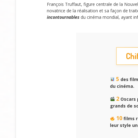
François Truffaut, figure centrale de la Nou
novatrice de la réalisation et sa façon de tra
incontournables
du cinéma mondial, ayant inf
Chi
5
des film
du cinéma.
2
Oscars p
grands de s
10
films 
leur style un