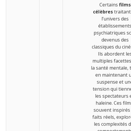
Certains
films
célèbres
traitant
l’univers des
établissement
psychiatriques s
devenus des
classiques du cin
Ils abordent le
multiples facette
la santé mentale, 
en maintenant 
suspense et un
tension qui tienn
les spectateurs 
haleine. Ces film
souvent inspirés
faits réels, explo
les complexités 
comportement