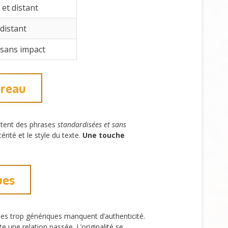
et distant
 distant
 sans impact
ureau
ètent des phrases
standardisées et sans
érité et le style du texte.
Une touche
ues
ses trop génériques manquent d’authenticité.
 une relation passée. L’originalité se