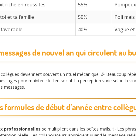
it riche en réussites
55%
Pompeux 
i et ta famille
50%
Poli mais
 favorable
40%
Vague et
messages de nouvel an qui circulent au b
collègues deviennent souvent un rituel mécanique. 🎉 Beaucoup rép
messages pour maintenir le lien social. La perception varie selon la sinc
ces messages.
s formules de début d’année entre collèg
x professionnelles
se multiplient dans les boîtes mails. ✨ Les phra
ention réelle. Les collaborateurs apprécient quand le message reflète