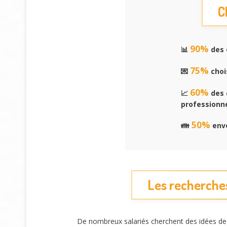
C
90%
📊
des 
75%
💌
choi
60%
📈
des 
professionne
50%
👪
envo
Les recherches
De nombreux salariés cherchent des idées d