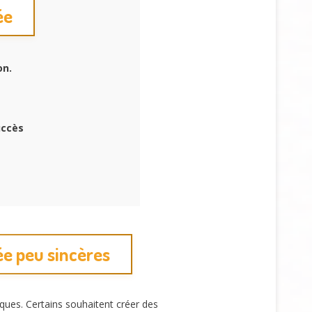
ée
on.
uccès
ée peu sincères
iques. Certains souhaitent créer des