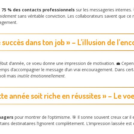
e 75 % des contacts professionnels
sur les messageries internes.
apidement
sans véritable conviction. Les collaborateurs savent que ce m
ngagement.
e succès dans ton job » – L’illusion de l’
but d’année, ce voeu donne une impression de motivation. 💼 Cepe
emps d’accompagner le message d’un vrai encouragement. Dans certa
poli mais
inutile émotionnellement
.
tte année soit riche en réussites » – Le 
nagers
pour montrer de l’optimisme. 🎯 Il sonne souvent creux car il 
ertains destinataires l’ignorent complètement. L’impression laissée est 