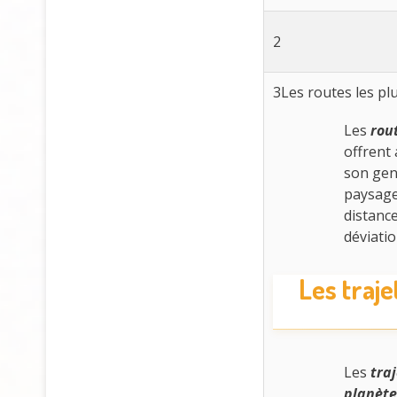
2
3
Les routes les pl
Les
rou
offrent
son gen
paysage
distanc
déviati
Les traj
Les
traj
planète