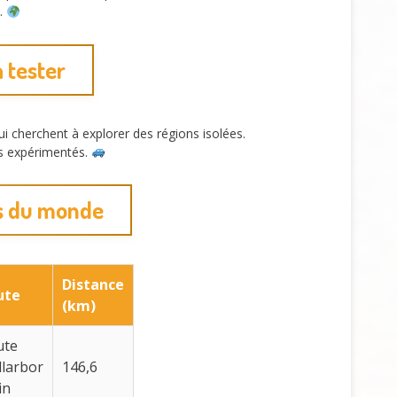
s.
 tester
ui cherchent à explorer des régions isolées.
rs expérimentés.
es du monde
Distance
ute
(km)
ute
larbor
146,6
in