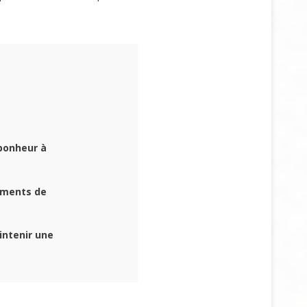
 bonheur à
oments de
intenir une