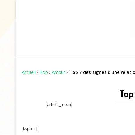
Accueil
›
Top
›
Amour
›
Top 7 des signes d’une relati
Top 
[article_meta]
[lwptoc]