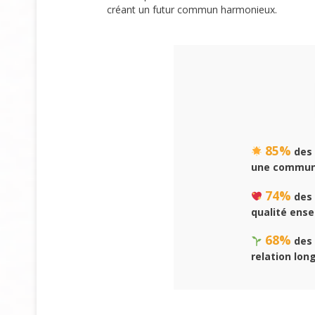
créant un futur commun harmonieux.
85%
des 
une communi
74%
des 
qualité ens
68%
des 
relation lon