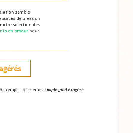
relation semble
 sources de pression
notre sélection des
ents en amour
pour
xagérés
ici 9 exemples de memes
couple goal exagéré