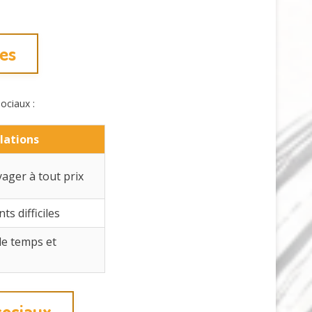
mes
ociaux :
elations
ager à tout prix
s difficiles
de temps et
sociaux