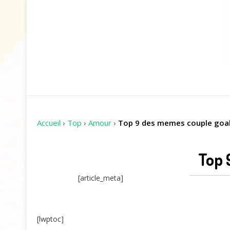
Accueil
›
Top
›
Amour
›
Top 9 des memes couple goal
Top 
[article_meta]
[lwptoc]