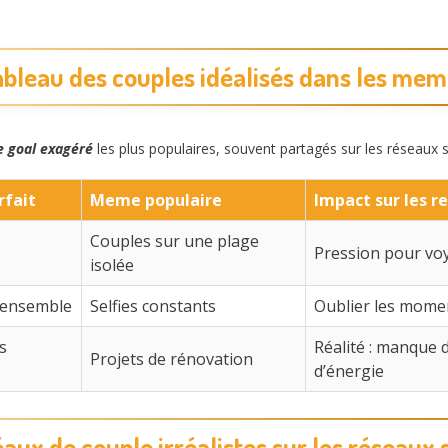
bleau des couples idéalisés dans les me
e goal exagéré
les plus populaires, souvent partagés sur les réseaux s
rfait
Meme populaire
Impact sur les r
Couples sur une plage
Pression pour voy
isolée
 ensemble
Selfies constants
Oublier les moment
s
Réalité : manque 
Projets de rénovation
d’énergie
éaux de couple irréalistes sur les réseaux 